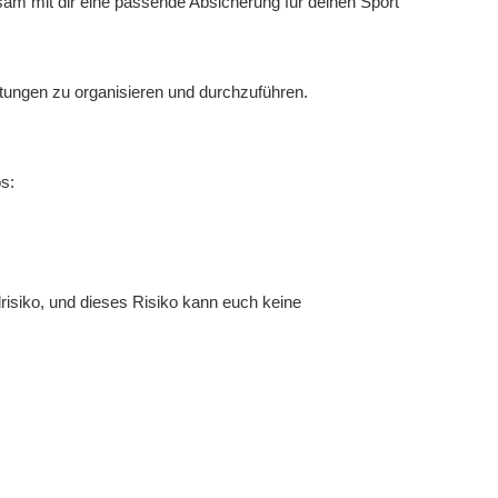
sam mit dir eine passende Absicherung für deinen Sport
tungen zu organisieren und durchzuführen.
s:
risiko, und dieses Risiko kann euch keine