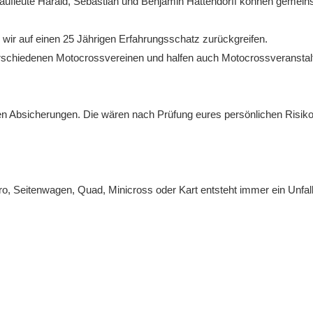
kaufleute Harald, Sebastian und Benjamin Hattendorff können gemein
wir auf einen 25 Jährigen Erfahrungsschatz zurückgreifen.
verschiedenen Motocrossvereinen und halfen auch Motocrossveranstal
gen Absicherungen. Die wären nach Prüfung eures persönlichen Risiko
, Seitenwagen, Quad, Minicross oder Kart entsteht immer ein Unfall