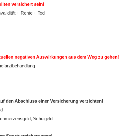
llten versichert sein!
validität + Rente + Tod
ntuellen negativen Auswirkungen aus dem Weg zu gehen!
hefarztbehandlung
f den Abschluss einer Versicherung verzichten!
ld
 Schmerzensgeld, Schulgeld
lnen Sportversicherungen!